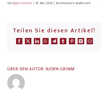
für
Von
Björn Grimm
|
18. Mai 2026
|
Kommentare deaktiviert
Warum
Laufzeiten
zu
den
Mitgliedscha
Teilen Sie diesen Artikel!
Facebook
X
LinkedIn
WhatsApp
Telegram
Tumblr
Pinterest
Xing
E-
Mail
ÜBER DEN AUTOR:
BJÖRN GRIMM