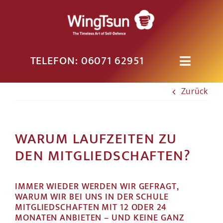
Zum
Inhalt
springen
TELEFON: 06071 62951
Toggle
Navigati
PROBETRAINING
Zurück
KURSE
WARUM LAUFZEITEN ZU
DEN MITGLIEDSCHAFTEN?
KLASSEN
IMMER WIEDER WERDEN WIR GEFRAGT,
DIE SCHULE
WARUM WIR BEI UNS IN DER SCHULE
MITGLIEDSCHAFTEN MIT 12 ODER 24
MONATEN ANBIETEN – UND KEINE GANZ
HOME