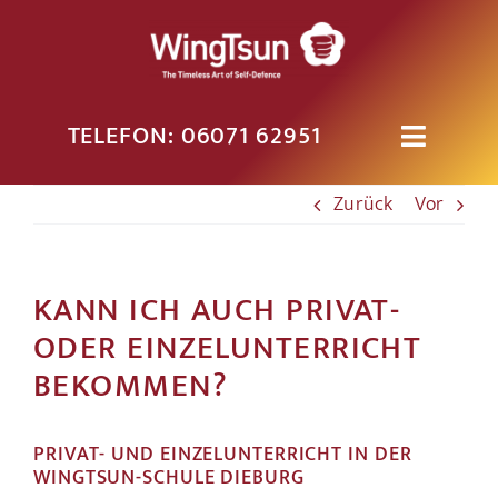
Zum
Inhalt
springen
TELEFON: 06071 62951
Toggle
Navigati
PROBEUNTERRICHT
Zurück
Vor
KURSE
KANN ICH AUCH PRIVAT-
ODER EINZELUNTERRICHT
KLASSEN
BEKOMMEN?
DIE SCHULE
PRIVAT- UND EINZELUNTERRICHT IN DER
WINGTSUN-SCHULE DIEBURG
HOME