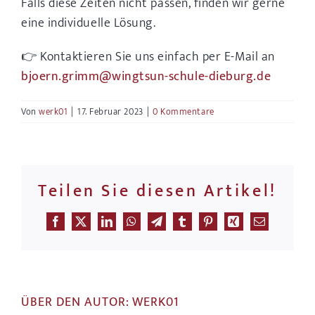
Falls diese Zeiten nicht passen, finden wir gerne
eine individuelle Lösung.
👉 Kontaktieren Sie uns einfach per E-Mail an
bjoern.grimm@wingtsun-schule-dieburg.de
Von
werk01
|
17. Februar 2023
|
0 Kommentare
Teilen Sie diesen Artikel!
Facebook
X
LinkedIn
WhatsApp
Telegram
Tumblr
Pinterest
Xing
E-
Mail
ÜBER DEN AUTOR:
WERK01